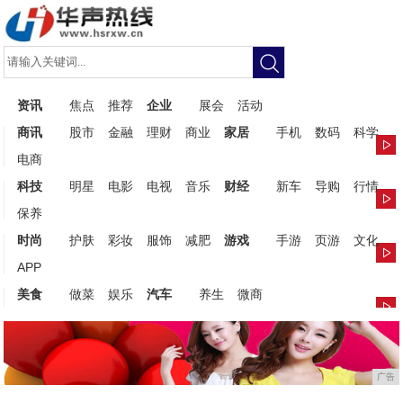
资讯
焦点
推荐
企业
展会
活动
商讯
股市
金融
理财
商业
家居
手机
数码
科学
电商
科技
明星
电影
电视
音乐
财经
新车
导购
行情
保养
时尚
护肤
彩妆
服饰
减肥
游戏
手游
页游
文化
APP
美食
做菜
娱乐
汽车
养生
微商
广告