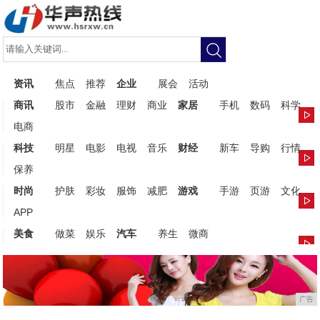
资讯
焦点
推荐
企业
展会
活动
商讯
股市
金融
理财
商业
家居
手机
数码
科学
电商
科技
明星
电影
电视
音乐
财经
新车
导购
行情
保养
时尚
护肤
彩妆
服饰
减肥
游戏
手游
页游
文化
APP
美食
做菜
娱乐
汽车
养生
微商
广告