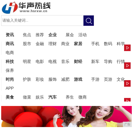
资讯
焦点
推荐
企业
展会
活动
商讯
股市
金融
理财
商业
家居
手机
数码
科学
电商
科技
明星
电影
电视
音乐
财经
新车
导购
行情
保养
时尚
护肤
彩妆
服饰
减肥
游戏
手游
页游
文化
APP
美食
做菜
娱乐
汽车
养生
微商
广告