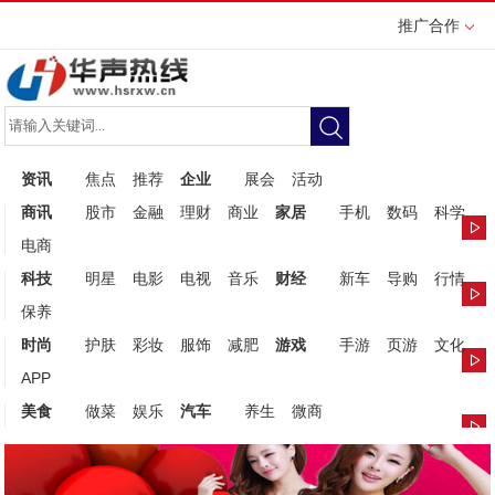
推广合作
资讯
焦点
推荐
企业
展会
活动
商讯
股市
金融
理财
商业
家居
手机
数码
科学
电商
科技
明星
电影
电视
音乐
财经
新车
导购
行情
保养
时尚
护肤
彩妆
服饰
减肥
游戏
手游
页游
文化
APP
美食
做菜
娱乐
汽车
养生
微商