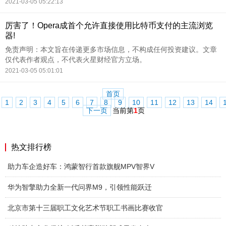
2021-03-05 05:22:13
厉害了！Opera成首个允许直接使用比特币支付的主流浏览
器!
免责声明：本文旨在传递更多市场信息，不构成任何投资建议。文章
仅代表作者观点，不代表火星财经官方立场。
2021-03-05 05:01:01
首页
1
2
3
4
5
6
7
8
9
10
11
12
13
14
下一页
当前第
1
页
热文排行榜
助力车企造好车：鸿蒙智行首款旗舰MPV智界V
华为智擎助力全新一代问界M9，引领性能跃迁
北京市第十三届职工文化艺术节职工书画比赛收官