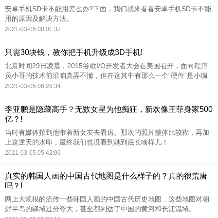
安卓手机SD卡不能用怎么办?下面，我们就来看看安卓手机SD卡不能
用的原因及解决方法。
2021-03-05 08:01:37
只需30块钱，教你把手机升级成3D手机!
北京时间29日凌晨，2015谷歌I/O开发者大会在美国召开，面向程序
员小哥的技术前沿咱真弄不懂，但在这其中有那么一个“硬件”是小编
特别感兴趣的，它就是这篇文章的主角：Google Cardboard——拥有
2021-03-05 06:28:34
它仅需二三十元的花销，就能让你用手机立刻体验3D电影和游戏。
李亚鹏是隐藏高手？无数女星为他痴狂，新欢像王菲身家500
亿？!
当时有媒体拍到他带着新女友去看房。那次的照片整体比较糊，再加
上这逆天的水印，最终我们也没看到她到底长啥样儿！
2021-03-05 05:42:06
真实的韩国人画的中国古代地图是什么样子的？真的很荒唐
吗？!
网上大规模的流传一些韩国人画的中国古代历史地图，这些地图对朝
鲜半岛的疆域过分夸大，甚至都到达了中国的黄河和长江流域。