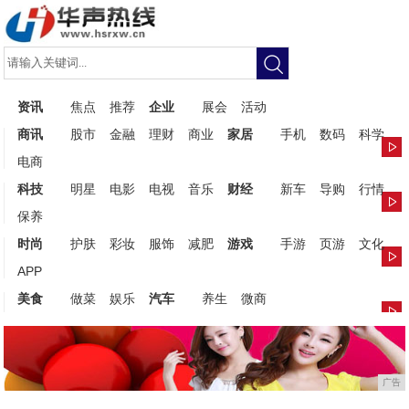
资讯
焦点
推荐
企业
展会
活动
商讯
股市
金融
理财
商业
家居
手机
数码
科学
电商
科技
明星
电影
电视
音乐
财经
新车
导购
行情
保养
时尚
护肤
彩妆
服饰
减肥
游戏
手游
页游
文化
APP
美食
做菜
娱乐
汽车
养生
微商
广告