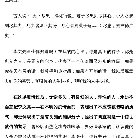
古人说：“天下尽忠，淳化行也。君子尽忠则尽其心，小人尽忠
则尽其力。尽力者则止其身，尽心者则洪于远……臣尽忠，则君德广
矣。”
李文亮医生你知道吗？在我的内心里，你是真正的君子，你是
忠义之人，是正义的化身，代表了一个传奇而又朴实的故事。如果
你在天有灵的话，我希望和你对话；如果有可能的话，我以后愿意
去到你的墓旁，聊聊你的人生抉择，聊聊我的人生抉择。
在这场疫情过后，无论多久，有良知的人，理性的人，永远不
会忘记李文亮——在不明的疫情面前，表现出了不应该被忽略的勇
气，却更体现出了是有良知的知识分子，提出了简直就是一个
惊世
骇俗的警示
；曾经以面壁之功专功医学，要做医学家的，认识他的
人是否曾经达成一种难得的共识：李医生，你读书好，工作认真，