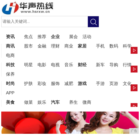
资讯
焦点
推荐
企业
展会
活动
商讯
股市
金融
理财
商业
家居
手机
数码
科学
电商
科技
明星
电影
电视
音乐
财经
新车
导购
行情
保养
时尚
护肤
彩妆
服饰
减肥
游戏
手游
页游
文化
APP
美食
做菜
娱乐
汽车
养生
微商
广告