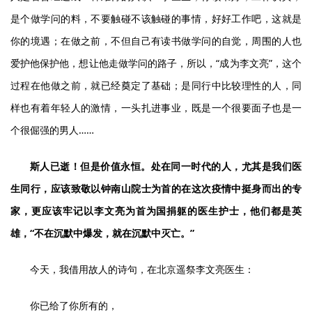
是个做学问的料，不要触碰不该触碰的事情，好好工作吧，这就是
你的境遇；在做之前，不但自己有读书做学问的自觉，周围的人也
爱护他保护他，想让他走做学问的路子，所以，“成为李文亮”，这个
过程在他做之前，就已经奠定了基础；是同行中比较理性的人，同
样也有着年轻人的激情，一头扎进事业，既是一个很要面子也是一
个很倔强的男人……
斯人已逝！但是价值永恒。处在同一时代的人，尤其是我们医
生同行，应该致敬以钟南山院士为首的在这次疫情中挺身而出的专
家，更应该牢记以李文亮为首为国捐躯的医生护士，他们都是英
雄，“不在沉默中爆发，就在沉默中灭亡。”
今天，我借用故人的诗句，在北京遥祭李文亮医生：
你已给了你所有的，