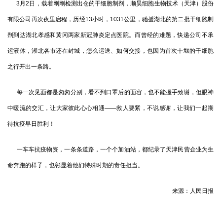
3月2日，载着刚刚检测出仓的干细胞制剂，顺昊细胞生物技术（天津）股份
有限公司再次夜里启程，历经13小时，1031公里，驰援湖北的第二批干细胞制
剂到达湖北孝感和黄冈两家新冠肺炎定点医院。而曾经的难题，快递公司不承
运液体，湖北各市还在封城，怎么运送、如何交接，也因为首次十堰的干细胞
之行开出一条路。
每一次见面都是匆匆分别，看不到口罩后的面容，也不能握手致谢，但眼神
中暖流的交汇，让大家彼此心心相通——救人要紧，不说感谢，让我们一起期
待抗疫早日胜利！
一车车抗疫物资，一条条道路，一个个加油站，都纪录了天津民营企业为生
命奔跑的样子，也彰显着他们特殊时期的责任担当。
来源：人民日报