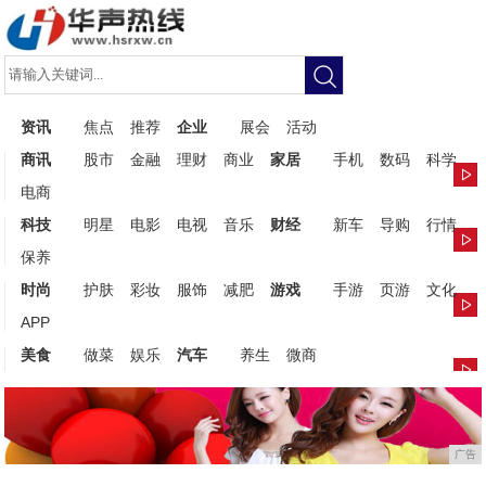
资讯
焦点
推荐
企业
展会
活动
商讯
股市
金融
理财
商业
家居
手机
数码
科学
电商
科技
明星
电影
电视
音乐
财经
新车
导购
行情
保养
时尚
护肤
彩妆
服饰
减肥
游戏
手游
页游
文化
APP
美食
做菜
娱乐
汽车
养生
微商
广告