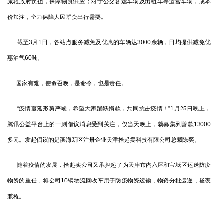
减轻政府负担，保障物资供应；对于公交客运车辆及出租车等运营车辆，成本
价加注，全力保障人民群众出行需要。
截至3月1日，各站点服务减免及优惠的车辆达3000余辆，日均提供减免优
惠油气60吨。
国家有难，使命召唤，是命令，也是责任。
“疫情蔓延形势严峻，希望大家踊跃捐款，共同抗击疫情！”1月25日晚上，
腾讯公益平台上的一则倡议消息受到关注，仅当天晚上，就募集到善款13000
多元。发起倡议的是滨海新区注册企业天津拾起卖科技有限公司总裁陈奕。
随着疫情的发展，拾起卖公司又承担起了为天津市内六区和宝坻区运送防疫
物资的重任，将公司10辆物流回收车用于防疫物资运输，物资分批运送，昼夜
兼程。