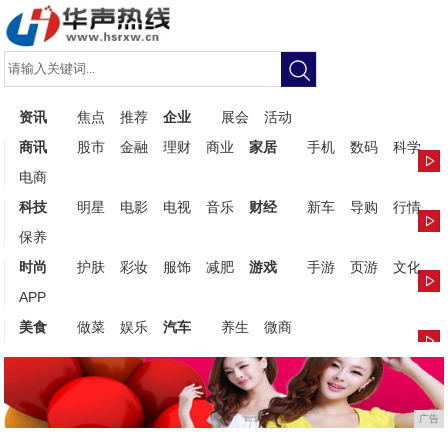
资讯
焦点
推荐
企业
展会
活动
商讯
股市
金融
理财
商业
家居
手机
数码
科学
电商
科技
明星
电影
电视
音乐
财经
新车
导购
行情
保养
时尚
护肤
彩妆
服饰
减肥
游戏
手游
页游
文化
APP
美食
做菜
娱乐
汽车
养生
微商
广告