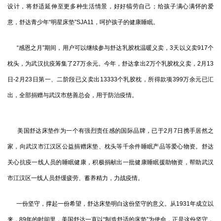
设计，将舒适延伸至更多种生活情景，好好犒劳自己；给孩子满心满怀的爱
意，舒达青少年“明星床垫”SJA11，呵护孩子的健康睡眠。
“感恩之月”期间，用户可以继续参与舒达乳胶枕温暖义卖，3天以义卖917个
枕头，为武汉抗疫筹集了27万余元。今年，舒达拿出2万个乳胶枕义卖，2月13
日-2月23日第一、二阶段已义卖出13333个乳胶枕，所得款项399万余元已汇
出，全部捐赠与武汉市慈善总会，用于防治疫情。
美国舒达床垫作为一个有强烈责任感的国际品牌，已于2月7日携手居然之
家，向武汉市江汉区公益捐赠床垫、枕头等千余件睡眠产品等爱心物资。舒达
关心抗疫一线人员的睡眠健康，积极捐献出一批健康睡眠援助物资，帮助武汉
市江汉区一线人员舒缓疲劳、蓄养精力，力战疫情。
一份坚守，撑起一份希望，舒达床垫明白这份坚守的意义。从1931年成立以
来，89年的时间里，美国舒达一直以“制造舒适的床垫”为使命，正是这份坚守，