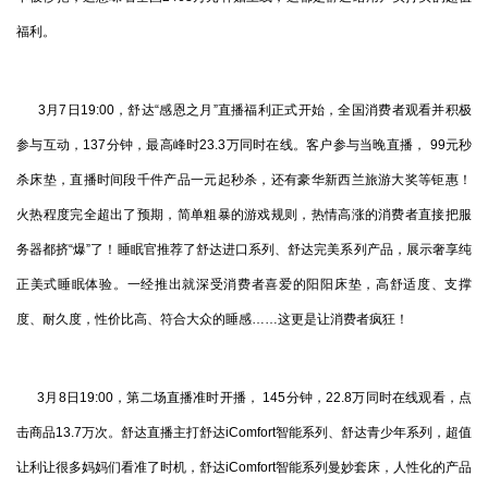
福利。
3月7日19:00，舒达“感恩之月”直播福利正式开始，全国消费者观看并积极
参与互动，137分钟，最高峰时23.3万同时在线。客户参与当晚直播， 99元秒
杀床垫，直播时间段千件产品一元起秒杀，还有豪华新西兰旅游大奖等钜惠！
火热程度完全超出了预期，简单粗暴的游戏规则，热情高涨的消费者直接把服
务器都挤“爆”了！睡眠官推荐了舒达进口系列、舒达完美系列产品，展示奢享纯
正美式睡眠体验。一经推出就深受消费者喜爱的阳阳床垫，高舒适度、支撑
度、耐久度，性价比高、符合大众的睡感……这更是让消费者疯狂！
3月8日19:00，第二场直播准时开播， 145分钟，22.8万同时在线观看，点
击商品13.7万次。舒达直播主打舒达iComfort智能系列、舒达青少年系列，超值
让利让很多妈妈们看准了时机，舒达iComfort智能系列曼妙套床，人性化的产品