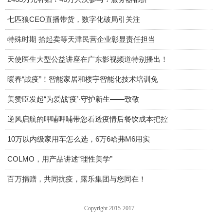
七匹狼CEO直播带货，数字化破局引关注
特殊时期 拾起卖等天津民营企业彰显责任担当
天使医生大型公益讲座在广东影视频道特别播出！
暖春“战疫”！智能家居和楼宇智能化技术培训免
美赞臣发起“为爱战‘疫’·守护新生——致敬
逆风启航的呷哺呷哺带您看透疫情后餐饮成本把控
10万以内级家用车怎么选，6万6哈弗M6用实
COLMO，用产品讲述“理性美学”
百万捐赠，共同抗疫，露乐集团与您同在！