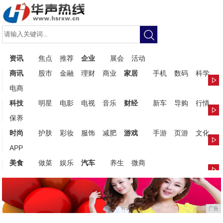
资讯
焦点
推荐
企业
展会
活动
商讯
股市
金融
理财
商业
家居
手机
数码
科学
电商
科技
明星
电影
电视
音乐
财经
新车
导购
行情
保养
时尚
护肤
彩妆
服饰
减肥
游戏
手游
页游
文化
APP
美食
做菜
娱乐
汽车
养生
微商
广告