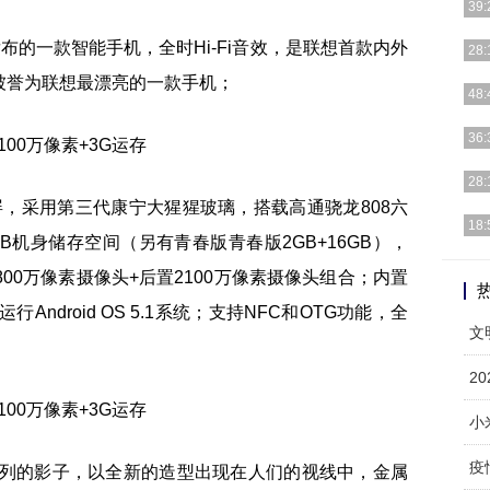
39:
发布的一款智能手机，全时Hi-Fi音效，是联想首款内外
微信
28:
特点
被誉为联想最漂亮的一款手机；
这个
48:
握一
昨天
36:
机：
NB
28:
着电
显示屏，采用第三代康宁大猩猩玻璃，搭载高通骁龙808六
小编
18:
64GB机身储存空间（另有青春版青春版2GB+16GB），
移动
9月
800万像素摄像头+后置2100万像素摄像头组合；内置
心开
Android OS 5.1系统；支持NFC和OTG功能，全
文
2
小
系列的影子，以全新的造型出现在人们的视线中，金属