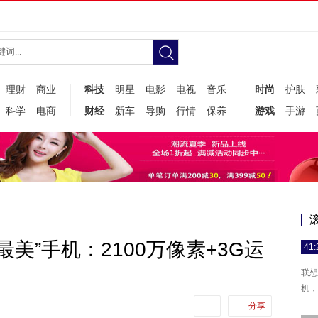
理财
商业
科技
明星
电影
电视
音乐
时尚
护肤
科学
电商
财经
新车
导购
行情
保养
游戏
手游
最美”手机：2100万像素+3G运
41:
联想
机，
分享