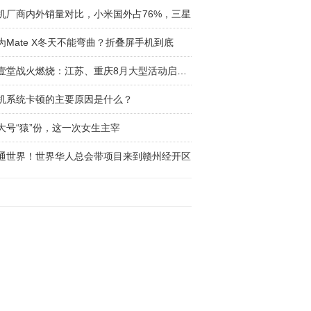
机厂商内外销量对比，小米国外占76%，三星
为Mate X冬天不能弯曲？折叠屏手机到底
厨壹堂战火燃烧：江苏、重庆8月大型活动启动会
机系统卡顿的主要原因是什么？
大号“猿”份，这一次女生主宰
通世界！世界华人总会带项目来到赣州经开区