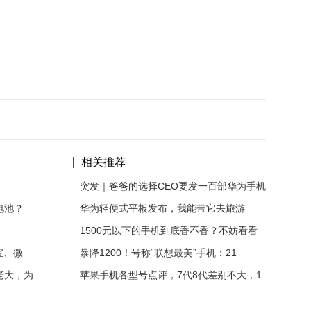
相关推荐
突发｜爸爸的选择CEO要发一百部华为手机
电池？
华为轻便式平板发布，我能带它去旅游
1500元以下的手机到底香不香？不妨看看
宝、微
暴降1200！号称“联想最美”手机：21
老大，为
苹果手机各型号点评，7代8代差别不大，1