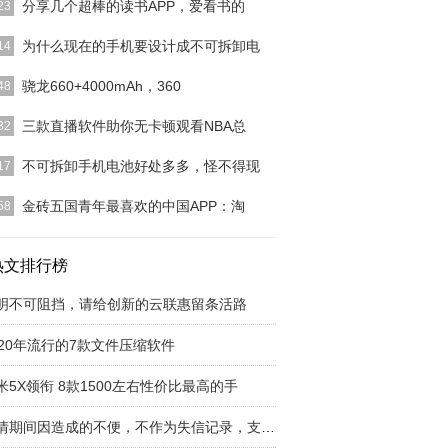
分享几个超棒的读书APP，爱看书的
23
读书基于微信好友的一款社交类读书APP这个APP的
为什么现在的手机要设计成不可拆卸电
14
是你可以在社
[详细]
所谓的不可拆卸，只是没有专业的工具，或者是不掌
骁龙660+4000mAh，360
48
些专门的技能，普
[详细]
，360宣布将于11月28日在北京发布新一代旗舰手
三款直播软件助你无卡顿观看NBA总
32
360N6P
[详细]
A总决赛目前正在火热进行中，大家是不是跟经常抱
不可拆卸手机电池好处多多，怪不得现
17
视观看，骑士对决
[详细]
在这里问读者们一个问题，你是喜欢备用电池，还是
金砖五国青年最喜欢的中国APP：淘
58
电源呢？也许有很
[详细]
4日，金砖国家领导人第九次会晤在厦门国际会议中
幕。中国国家主席
热文排行榜
[详细]
明不可阻挡，请给创新的云联惠留条活路
020年流行的7款文件压缩软件
米5X领衔 8款1500左右性价比最高的手
疫情期间因造成的不便，不作为失信记录，支付宝