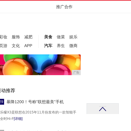
推广合作
彩妆
服饰
减肥
美食
做菜
娱乐
页游
文化
APP
汽车
养生
微商
广告
滚动推荐
暴降1200！号称“联想最美”手机
29
乐檬X3是联想在2015年11月份发布的一款智能手
全时Hi-F
[详细]