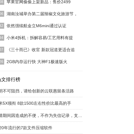
苹果官网偷偷上架新品：售价2499
08
看看科技圈最近的新机“爆料”！​苹果悄悄上架新品：
湖南汝城举办第二届辣椒文化旅游节，
06
2499最近
[详细]
汝城举办第二届辣椒文化旅游节，农旅互联网助推新
依然强续航金立M6mini通过认证
32
增长8月25日，
[详细]
金立是寻找自身的立身之本，而且坚持不懈的加强
小米4拆机：拆解容易/工艺用料有提
34
现阶段一款型号规格
[详细]
4很明显的一个转变就是不再谈硬件如何发烧，反而
《三十而已》收官 新款冠道更适合追
07
篇幅强调了工艺设
[详细]
热播的都市情感剧《三十而已》已于近日正式收官,
2GB内存运行快 大神F1极速版火
26
网络播放量已突破
[详细]
15年3月24日，大神F1极速版（行货带发票）在商
大神手机官网
热文排行榜
[详细]
明不可阻挡，请给创新的云联惠留条活路
米5X领衔 8款1500左右性价比最高的手
疫情期间因造成的不便，不作为失信记录，支付宝
020年流行的7款文件压缩软件