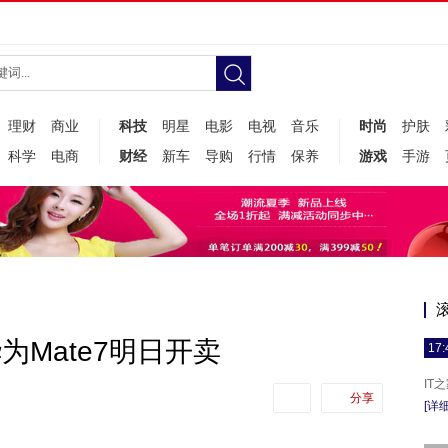
理财
商业
科技
明星
电影
电视
音乐
时尚
护肤
科学
电商
财经
新车
导购
行情
保养
游戏
手游
华为Mate7明日开卖
17:
IT
分享
[详细