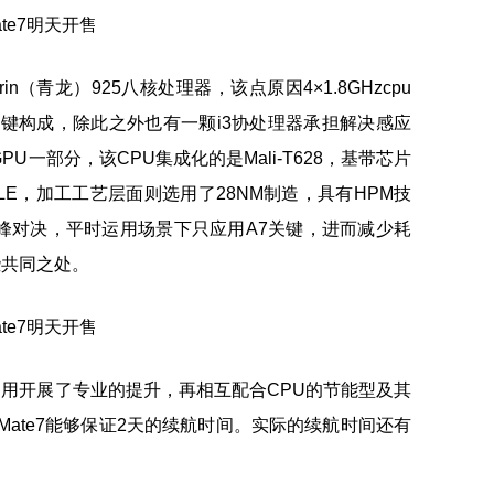
n（青龙）925八核处理器，该点原因4×1.8GHzcpu
主频A7关键构成，除此之外也有一颗i3协处理器承担解决感应
一部分，该CPU集成化的是Mali-T628，基带芯片
LITTLE，加工工艺层面则选用了28NM制造，具有HPM技
峰对决，平时运用场景下只应用A7关键，进而减少耗
些共同之处。
运用开展了专业的提升，再相互配合CPU的节能型及其
司Mate7能够保证2天的续航时间。实际的续航时间还有