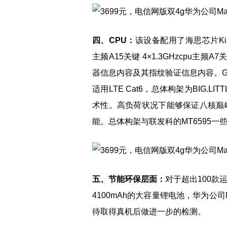
四、CPU：
该设备配用了海思芯片Kiri
主频A15关键 4×1.3GHzcpu
器信息内容及其指纹验证信息内容。GPU
适用LTE Cat6，总体构架为BIG.
术性。高负荷状况下能够保证八核巅
能。总体构架与联发科的MT6595一
五、节能环保层面：
对于超出100款
4100mAh的大容量锂电池，华为公
待取得真机后做进一步的检测。