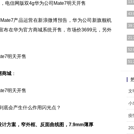
13:
699元，电信网版双4g华为公司Mate7明天开售
快来
43:
售价
d Mate7产品运营在新浪微博預告，华为公司新旗舰机
湖南
39:
0点宣布在华为官方商城系统开售，市场价3699元，另外
经济
来看
21:
中。
小米
52:
用大
最近
51:
该剧
20
网商城
：
家“
文
小
e7到底会产生什么作用闪光点？
计方案，窄外框、反面曲线图，7.9mm薄厚
2