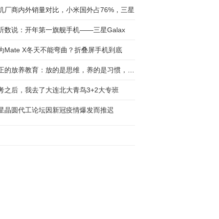
机厂商内外销量对比，小米国外占76%，三星
听数说：开年第一旗舰手机——三星Galax
为Mate X冬天不能弯曲？折叠屏手机到底
真正的放养教育：放的是思维，养的是习惯，前提
考之后，我去了大连北大青鸟3+2大专班
星晶圆代工论坛因新冠疫情爆发而推迟