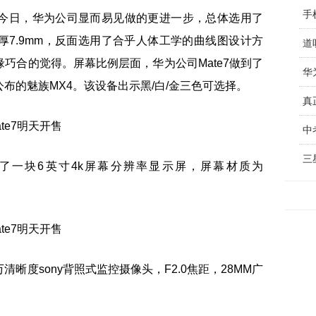
手
今日，华为公司显而易见做的更进一步，总体选用了
7.9mm，反面选用了合乎人体工学的曲线图设计方
道
巧合的觉得。屏幕比例层面，华为公司Mate7做到了
华
布的魅族MX4。该设备出示黑/白/金三色可选择。
中
三
配用了一块6英寸4k屏幕分辨率显示屏，屏幕材质为
0万清晰度sony背照式监控摄像头，F2.0焦距，28MM广