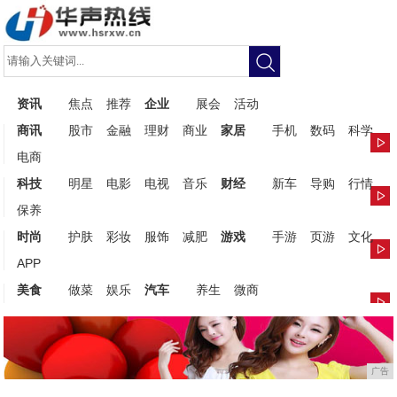
资讯
焦点
推荐
企业
展会
活动
商讯
股市
金融
理财
商业
家居
手机
数码
科学
电商
科技
明星
电影
电视
音乐
财经
新车
导购
行情
保养
时尚
护肤
彩妆
服饰
减肥
游戏
手游
页游
文化
APP
美食
做菜
娱乐
汽车
养生
微商
广告