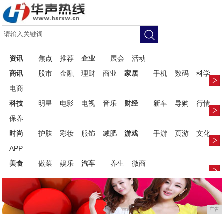
资讯
焦点
推荐
企业
展会
活动
商讯
股市
金融
理财
商业
家居
手机
数码
科学
电商
科技
明星
电影
电视
音乐
财经
新车
导购
行情
保养
时尚
护肤
彩妆
服饰
减肥
游戏
手游
页游
文化
APP
美食
做菜
娱乐
汽车
养生
微商
广告