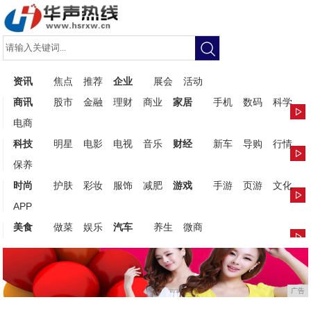
资讯
焦点
推荐
企业
展会
活动
商讯
股市
金融
理财
商业
家居
手机
数码
科学
电商
科技
明星
电影
电视
音乐
财经
新车
导购
行情
保养
时尚
护肤
彩妆
服饰
减肥
游戏
手游
页游
文化
APP
美食
做菜
娱乐
汽车
养生
微商
广告