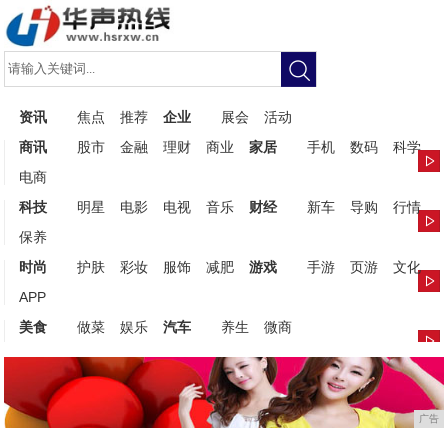
资讯
焦点
推荐
企业
展会
活动
商讯
股市
金融
理财
商业
家居
手机
数码
科学
电商
科技
明星
电影
电视
音乐
财经
新车
导购
行情
保养
时尚
护肤
彩妆
服饰
减肥
游戏
手游
页游
文化
APP
美食
做菜
娱乐
汽车
养生
微商
广告