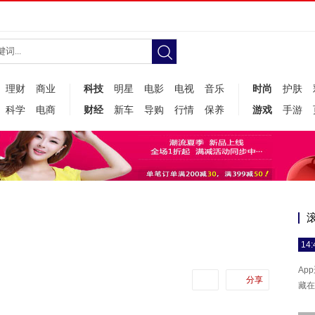
理财
商业
科技
明星
电影
电视
音乐
时尚
护肤
科学
电商
财经
新车
导购
行情
保养
游戏
手游
14:
Ap
分享
藏在