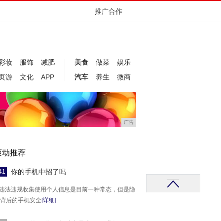
推广合作
彩妆
服饰
减肥
美食
做菜
娱乐
页游
文化
APP
汽车
养生
微商
广告
滚动推荐
你的手机中招了吗
41
p违法违规收集使用个人信息是目前一种常态，但是隐
背后的手机安全
[详细]