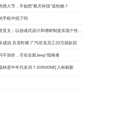
色情人节，不如把“航天科技”送给她？
的手机中招了吗
安世亚太：以创成式设计和增材制造实现个性化产
水成涓 共克时艰 广汽菲克员工20万捐款回
料不加价，尽在全新Jeep⁺指南者
温杯是中年代名词？JOINXIN红人杯刷新