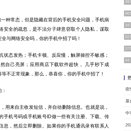
39:
作者
06:
产品
前一种常态，但是隐藏在背后的手机安全问题，手机病
前言
34:
络安全的疏忽，是不法分子肆意窃取个人隐私，谋取
可以
19
02:
安全与网络安全吗，你的手机中招了吗！
牌，
说到
27:
佳独
机状态发热；手机卡顿、反应慢，触屏操控不敏感；
我们
44:
忽然自己亮屏；应用商店下载软件超快， 几乎秒下成
Fid
注册
料等不正常现象，那么，恭喜你，你的手机中招了！
布内
的：
基
户，用来自主收发短信，并自动删除信息。也就是说，
中
的手机号码或手机账号ID做一些有关注册、下载、传
2
信息，然后立即删除。如果你的手机通讯录有联系人