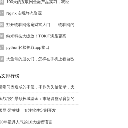
100天的互联网金融产品实习，我经
54
在互联网金融产品实习100天，主要工作方向为借贷
Nginx 实现静态资源
57
，前后经历两个
[详细]
nginx作为一款高性能的服务器，用途非常多，除了
打开物联网这扇财富大门——物联网的
36
做后端服务器
[详细]
95年，北京中关村首体的路口出现了一个巨大的广告
纯米科技大绽放！TOKIT满足更高
56
上面写着“中国
[详细]
纯米，熟悉小米的人都很熟悉。小米智能家居品牌米
python轻松抓取app接口
57
立后推出的第一款
[详细]
使用代理软件拦截 http 或者 https 请求常见的有
大鱼号的朋友们，怎样在手机上看自己
18
[详细]
大鱼号快一个月了，终于利用UC浏览器看自己的发
容了，真开心！分
热文排行榜
[详细]
疫情期间因造成的不便，不作为失信记录，支付宝
金战“疫”|景顺长城基金：市场调整孕育新的
项网·雅睿捷，专注软件定制开发
020年最具人气的10大编程语言