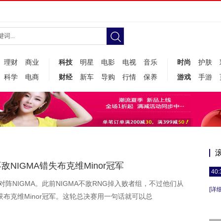
理财
商业
科技
明星
电影
电视
音乐
时尚
护肤
科学
电商
财经
新车
导购
行情
保养
游戏
手游
敌NIGMA错失布克维Minor冠军
40:
G对阵NIGMA。此前NIGMA不敌RNG掉入败者组，不过他们从
[详细
布克维Minor冠军。这轮总决赛用一句话就可以总