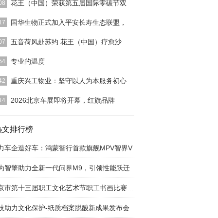
花王（中国）荣获第五届国际零碳节双
08
]
国华生物正式加入平安长寿生态联盟，
17
]
五音荷风赴苏约 花王（中国）疗愈沙
07
]
专业的温度
54
]
重庆兴工物业：坚守以人为本服务初心
42
]
2026北京车展即将开幕，红旗品牌
14
]
热文排行榜
力车企造好车：鸿蒙智行首款旗舰MPV智界V
为智擎助力全新一代问界M9，引领性能跃迁
北京市第十三届职工文化艺术节职工书画比赛收官
技助力文化保护-纸质档案脱酸新成果发布会