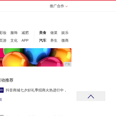
推广合作
彩妆
服饰
减肥
美食
做菜
娱乐
页游
文化
APP
汽车
养生
微商
广告
滚动推荐
抖音商城七夕好礼季招商火热进行中，
38
]