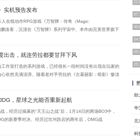
21:
》实机预告发布
[详细
07:
在线动作RPG游戏《万智牌：传奇（Magic:
[详细
40:
大的鹏洛客，沉浸在《万智牌》系列宇宙中。本作由完美世界旗下
[详细
54:
[详细
05:
度出击，就连劳拉都要甘拜下风
[详细
25:
狗工作室打造的系列游戏，已经很长一段时间没有出现在玩家的
内心依然充满澎湃。随着老对手劳拉的《古墓丽影：暗影》惨淡
[详细
助
决JDG，星球之光能否重新起航
华
开战，经历过揭幕的“天王山之战”后，1月14日的两场BO3中，
DG的新赛季对决。经历过坎坷跌宕的两年后，OMG战
科